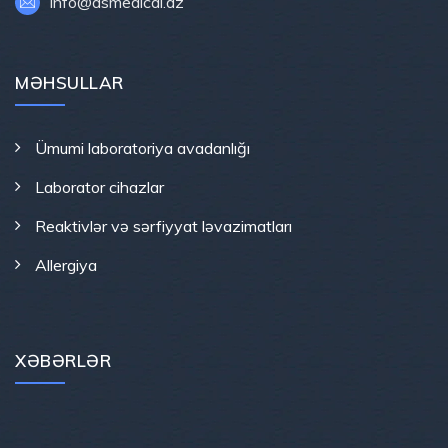
info@asmedical.az
MƏHSULLAR
Ümumi laboratoriya avadanlığı
Laborator cihazlar
Reaktivlər və sərfiyyat ləvazimatları
Allergiya
XƏBƏRLƏR