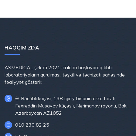
HAQQIMIZDA
ASMEDİCAL şirkəti 2021-ci ildən başlayaraq tibbi
laboratoriyaların qurulması, təşkili və təchizatı sahəsində
fəaliyyət göstərir.
Ə. Rəcəbli küçəsi, 19R (giriş-binanın arxa tərəfi,
Fəxrəddin Musayev küçəsi), Nərimanov rayonu, Bakı,
Azərbaycan AZ1052
010 230 82 25