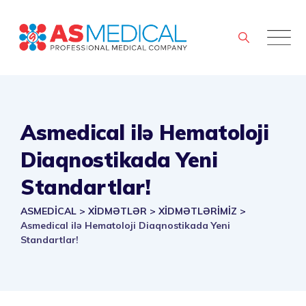
Skip
to
content
Asmedical ilə Hematoloji
Diaqnostikada Yeni
Standartlar!
ASMEDİCAL
>
XİDMƏTLƏR
>
XİDMƏTLƏRİMİZ
>
Asmedical ilə Hematoloji Diaqnostikada Yeni
Standartlar!