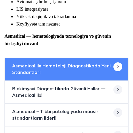
Avtomatlaşdırılmış iş axını
LIS inteqrasiyası
Yüksək dəqiqlik və təkrarlanma
K
eyfiyyətə tam nəzarət
Asmedical — hematologiyada texnologiya və güvənin
birləşdiyi ünvan!
Asmedical ilə Hematoloji Diaqnostikada Yeni
Standartlar!
Biokimyəvi Diaqnostikada Güvənli Həllər —
Asmedical ilə!
Asmedical – Tibbi patologiyada müasir
standartların lideri!