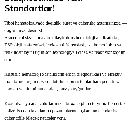
Standartlar!
Tibbi hematologiyada dəqiqlik, sürət və etibarlılıq axtarırsınızsa —
doğru ünvandasınız!
Asmedical sizə tam avtomatlaşdırılmış hematoloji analizatorlar,
ESR ölçüm sistemləri, leykosit differensiasiyası, hemoqlobin və
retikulosit təyini üçün son texnologiyalı cihaz və reaktivlər təqdim
edir.
Xüsusilə hematoloji xəstəliklərin erkən diaqnostikası və effektiv
monitorinqi üçün nəzərdə tutulmuş bu sistemlər həm pediatrik,
həm də yetkin nümunələrlə işləməyə uyğundur.
Koaqulyasiya analizatorlarımızla birgə təqdim etdiyimiz hemostaz
həlləri isə qan laxtalanma pozuntularının aşkarlanmasında sizə
etibar edilə biləcək nəticələr verir.